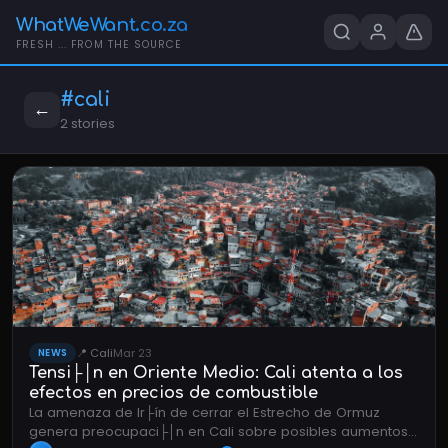
WhatWeWant.co.za
FRESH ... FROM THE SOURCE
#cali
←
2 stories
📍 Cali
Mar 23
NEWS
Tensi├│n en Oriente Medio: Cali atenta a los
efectos en precios de combustible
La amenaza de Ir├ín de cerrar el Estrecho de Ormuz
genera preocupaci├│n en Cali sobre posibles aumentos