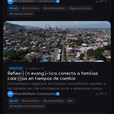
en combustible y costo de vida.
WhatWeWant Community
▲ 0
💬 0
WC
✓
#cali
#colombia
#combustible
#geopol├¡tica
#oriente medio
📍 Cali
Mar 23
POLITICS
Reflexi├│n evang├⌐lica conecta a familias
cale├▒as en tiempos de cambio
Comentarios religiosos de medios comunitarios ayudan a
las familias de Cali a fortalecer su fe y reflexionar sobre
valores en la vida cotidiana.
WhatWeWant Community
▲ 0
💬 0
WC
✓
#cali
#colombia
#comunidad
#fe
#medios-comunitarios