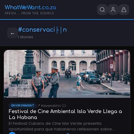
WhatWeWant.co.za
FRESH ... FROM THE SOURCE
#conservaci├│n
←
1 stories
📍 Havana
Mar 23
ENVIRONMENT
Festival de Cine Ambiental Isla Verde Llega a
La Habana
El Festival Cubano de Cine Isla Verde presenta
oportunidad para que habaneros reflexionen sobre