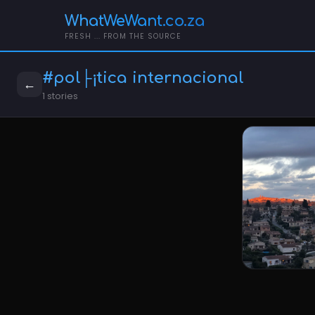
WhatWeWant.co.za
FRESH ... FROM THE SOURCE
#pol├¡tica internacional
←
1 stories