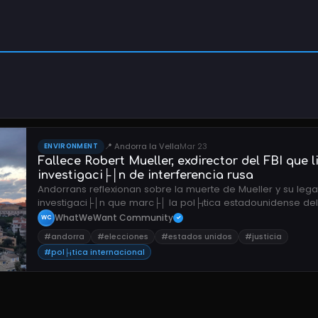
📍 Andorra la Vella
Mar 23
ENVIRONMENT
Fallece Robert Mueller, exdirector del FBI que l
investigaci├│n de interferencia rusa
Andorrans reflexionan sobre la muerte de Mueller y su leg
investigaci├│n que marc├│ la pol├¡tica estadounidense del
WhatWeWant Community
WC
✓
#andorra
#elecciones
#estados unidos
#justicia
#pol├¡tica internacional