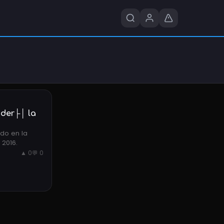
ider├│ la
ado en la
 2016.
▲ 0
💬 0