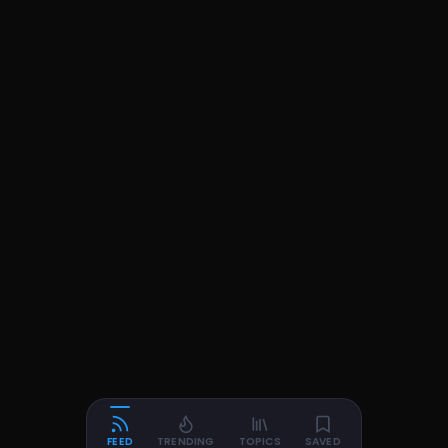
FEED
TRENDING
TOPICS
SAVED