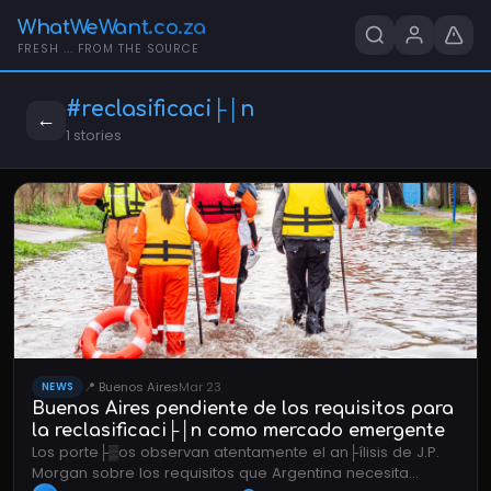
WhatWeWant.co.za
FRESH ... FROM THE SOURCE
#reclasificaci├│n
←
1 stories
📍 Buenos Aires
Mar 23
NEWS
Buenos Aires pendiente de los requisitos para
la reclasificaci├│n como mercado emergente
Los porte├▒os observan atentamente el an├ílisis de J.P.
Morgan sobre los requisitos que Argentina necesita