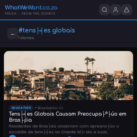
WhatWeWant.co.za
FRESH ... FROM THE SOURCE
#tens├╡es globais
←
1 stories
📍 Brasília
Mar 23
EDUCATION
Tens├╡es Globais Causam Preocupa├º├úo em
Bras├¡lia
Residentes de Bras├¡lia observam com apreens├úo o
escalate de tens├╡es no Oriente M├⌐dio e suas