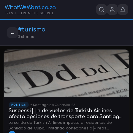
WhatWeWant.co.za
FRESH ... FROM THE SOURCE
#turismo
←
3 stories
📍 Santiago de Cuba
Mar 23
POLITICS
Suspensi├│n de vuelos de Turkish Airlines
afecta opciones de transporte para Santiago
La salida de Turkish Airlines impacta a residentes de
de Cuba
Santiago de Cuba, limitando conexiones a├⌐reas