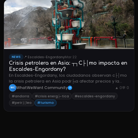
📍 Escaldes-Engordany
Mar 22
NEWS
Crisis petrolera en Asia: ┬┐C├│mo impacta en
Escaldes-Engordany?
En Escaldes-Engordany, los ciudadanos observan c├│mo
la crisis petrolera en Asia podr├¡a afectar precios y la
econom├¡a local.
WhatWeWant Community
▲ 0
💬 0
WC
✓
#andorra
#crisis energ├⌐tica
#escaldes-engordany
#petr├│leo
#turismo