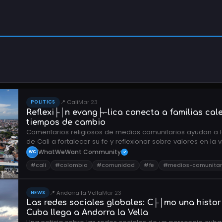
📍 Cali
Mar 23
POLITICS
Reflexi├│n evang├⌐lica conecta a familias cal
tiempos de cambio
Comentarios religiosos de medios comunitarios ayudan a l
de Cali a fortalecer su fe y reflexionar sobre valores en la 
cotidiana.
WhatWeWant Community
WC
✓
#cali
#colombia
#comunidad
#fe
#medios-comunitar
📍 Andorra la Vella
Mar 23
NEWS
Las redes sociales globales: C├│mo una histor
Cuba llega a Andorra la Vella