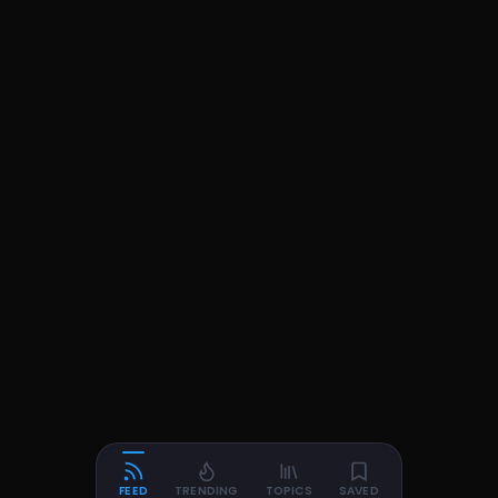
FEED
TRENDING
TOPICS
SAVED