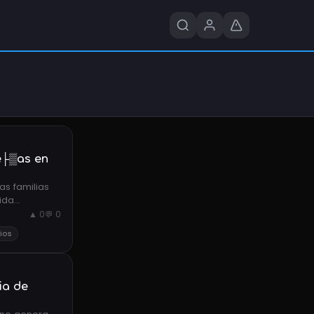
e├▒as en
as familias
vida
▲ 0
💬 0
ios
ia de