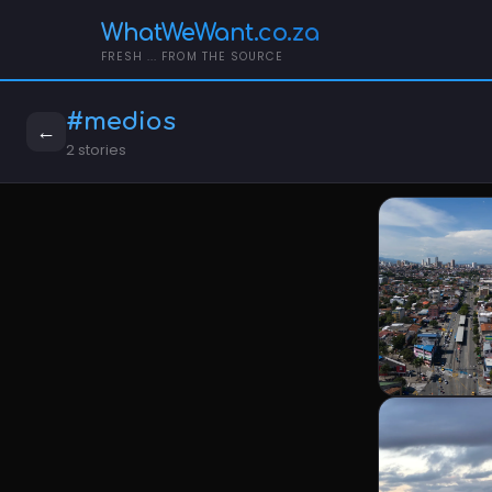
WhatWeWant.co.za
FRESH ... FROM THE SOURCE
#medios
←
2 stories