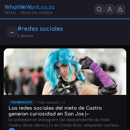
WhatWeWant.co.za
FRESH ... FROM THE SOURCE
#redes sociales
←
2 stories
📍 San José
Mar 23
TECHNOLOGY
Las redes sociales del nieto de Castro
generan curiosidad en San Jos├⌐
La actividad en Instagram del descendiente de Fidel
Castro atrae atenci├│n en Costa Rica, reflejando cambios