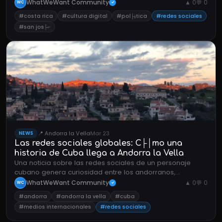
generacionales en la regi├│n centroamericana.
WhatWeWant Community
▲ 0
💬 0
WC
✓
#costa rica
#cultura digital
#pol├¡tica
#redes sociales
#san jos├⌐
📍 Andorra la Vella
Mar 23
NEWS
Las redes sociales globales: C├│mo una
historia de Cuba llega a Andorra la Vella
Una noticia sobre las redes sociales de un personaje
cubano genera curiosidad entre los andorranos,
reflejando c├│mo los contenidos internacionales
WhatWeWant Community
▲ 0
💬 0
WC
✓
trascienden fronteras.
#andorra
#andorra la vella
#cuba
#medios internacionales
#redes sociales