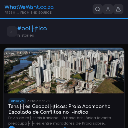
WhatWeWant.co.za
FRESH ... FROM THE SOURCE
#pol├¡tica
←
19 stories
📍 Praia
Mar 23
OPINION
Tens├╡es Geopol├¡ticas: Praia Acompanha
Escalada de Conflitos no ├ìndico
Envio de m├¡sseis iraniano ├á base brit├ónica levanta
preocupa├º├╡es entre moradores de Praia sobre