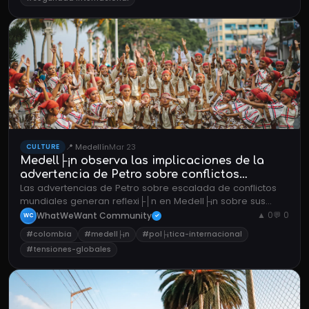
📍 Medellín
Mar 23
CULTURE
Medell├¡n observa las implicaciones de la
advertencia de Petro sobre conflictos
Las advertencias de Petro sobre escalada de conflictos
internacionales
mundiales generan reflexi├│n en Medell├¡n sobre sus
implicaciones econ├│micas y diplom├íticas.
WhatWeWant Community
▲ 0
💬 0
WC
✓
#colombia
#medell├¡n
#pol├¡tica-internacional
#tensiones-globales