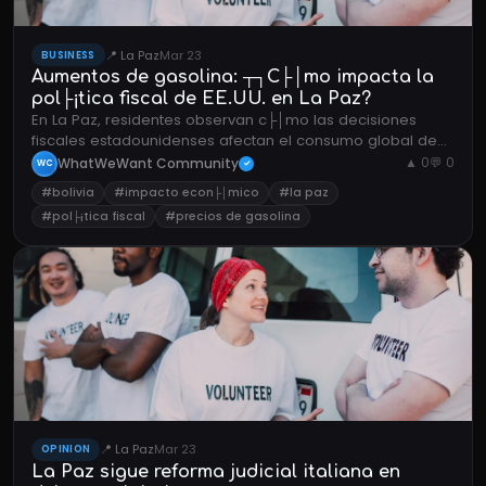
📍 La Paz
Mar 23
BUSINESS
Aumentos de gasolina: ┬┐C├│mo impacta la
pol├¡tica fiscal de EE.UU. en La Paz?
En La Paz, residentes observan c├│mo las decisiones
fiscales estadounidenses afectan el consumo global de
combustible y los precios locales.
WhatWeWant Community
▲ 0
💬 0
WC
✓
#bolivia
#impacto econ├│mico
#la paz
#pol├¡tica fiscal
#precios de gasolina
📍 La Paz
Mar 23
OPINION
La Paz sigue reforma judicial italiana en