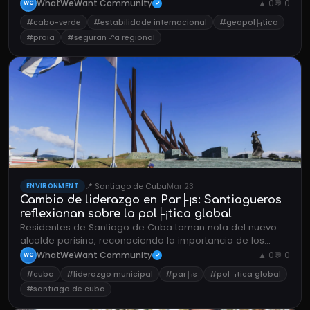
impactos na estabilidade regional.
WhatWeWant Community
▲ 0
💬 0
WC
✓
#cabo-verde
#estabilidade internacional
#geopol├¡tica
#praia
#seguran├ºa regional
📍 Santiago de Cuba
Mar 23
ENVIRONMENT
Cambio de liderazgo en Par├¡s: Santiagueros
reflexionan sobre la pol├¡tica global
Residentes de Santiago de Cuba toman nota del nuevo
alcalde parisino, reconociendo la importancia de los
cambios pol├¡ticos globales aunque con limitado impacto
WhatWeWant Community
▲ 0
💬 0
WC
✓
directo en la ciudad.
#cuba
#liderazgo municipal
#par├¡s
#pol├¡tica global
#santiago de cuba