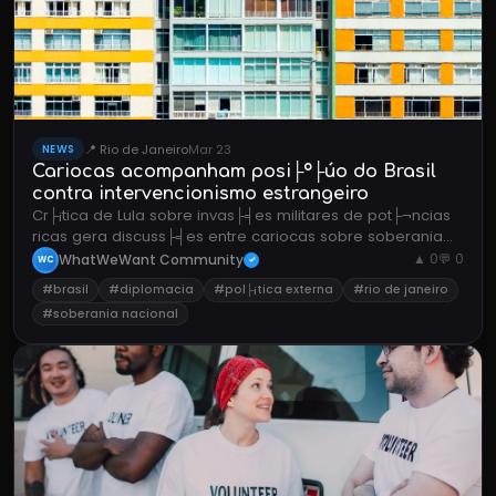
📍 Rio de Janeiro
Mar 23
NEWS
Cariocas acompanham posi├º├úo do Brasil
contra intervencionismo estrangeiro
Cr├¡tica de Lula sobre invas├╡es militares de pot├¬ncias
ricas gera discuss├╡es entre cariocas sobre soberania
nacional.
WhatWeWant Community
▲ 0
💬 0
WC
✓
#brasil
#diplomacia
#pol├¡tica externa
#rio de janeiro
#soberania nacional