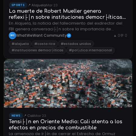
📍 Alajuela
Mar 23
SPORTS
La muerte de Robert Mueller genera
reflexi├│n sobre instituciones democr├íticas
En Alajuela, la noticia del fallecimiento del exdirector del
en Costa Rica
FBI genera conversaci├│n sobre la importancia de
instituciones independientes en democracias.
WhatWeWant Community
▲ 0
💬 0
WC
✓
#alajuela
#costa rica
#estados unidos
#instituciones democr├íticas
#pol├¡tica internacional
📍 Cali
Mar 23
NEWS
Tensi├│n en Oriente Medio: Cali atenta a los
efectos en precios de combustible
La amenaza de Ir├ín de cerrar el Estrecho de Ormuz