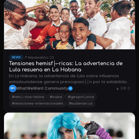
📍 Havana
Mar 23
NEWS
Tensiones hemisf├⌐ricas: La advertencia de
Lula resuena en La Habana
En La Habana, la advertencia de Lula sobre influencia
estadounidense genera preocupaci├│n por la estabilidad
pol├¡tica regional y las relaciones diplom├íticas
WhatWeWant Community
▲ 0
💬 0
WC
✓
latinoamericanas.
#am├⌐rica-latina
#cuba
#geopol├¡tica
#relaciones-internacionales
#soberan├¡a