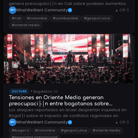
genera preocupaci├│n en Cali sobre posibles aumentos
en combustible y costo de vida.
WhatWeWant Community
▲ 0
💬 0
WC
✓
#cali
#colombia
#combustible
#geopol├¡tica
#oriente medio
📍 Bogotá
Mar 23
CULTURE
Tensiones en Oriente Medio generan
preocupaci├│n entre bogotanos sobre
Los ataques reportados en Israel despiertan inquietud en
estabilidad global
Bogot├í sobre el impacto de conflictos regionales en
mercados y relaciones internacionales.
WhatWeWant Community
▲ 0
💬 0
WC
✓
#bogot├í
#colombia
#geopol├¡tica
#oriente medio
#seguridad internacional