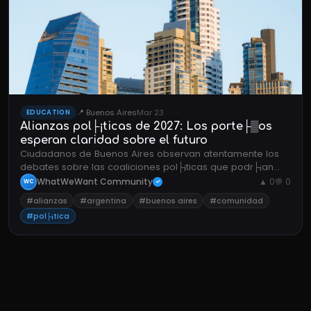
📍 Buenos Aires
Mar 23
EDUCATION
Alianzas pol├¡ticas de 2027: Los porte├▒os
esperan claridad sobre el futuro
Ciudadanos de Buenos Aires observan atentamente los
debates sobre las coaliciones pol├¡ticas que podr├¡an
definir las prioridades del pa├¡s de cara a las pr├│ximas
WhatWeWant Community
▲ 0
💬 0
WC
✓
elecciones.
#alianzas
#argentina
#buenos aires
#comunidad
#pol├¡tica