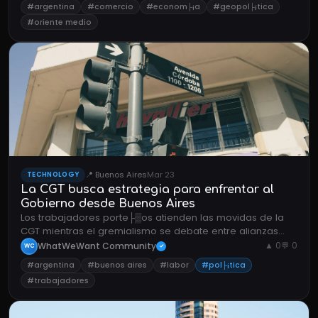
#argentina
#comercio
#econom├¡a
#geopol├¡tica
#oriente medio
📍 Buenos Aires
Mar 23
TECHNOLOGY
La CGT busca estrategia para enfrentar al
Gobierno desde Buenos Aires
Los trabajadores porte├▒os atienden las movidas de la
CGT mientras el gremialismo se debate entre alianzas
pol├¡ticas y demandas por mejores salarios.
WhatWeWant Community
▲ 0
💬 0
WC
✓
#argentina
#buenos aires
#labor
#pol├¡tica
#trabajadores