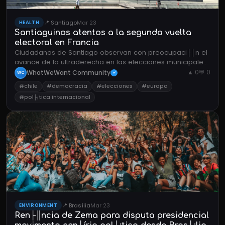
📍 Santiago
Mar 23
HEALTH
Santiaguinos atentos a la segunda vuelta
electoral en Francia
Ciudadanos de Santiago observan con preocupaci├│n el
avance de la ultraderecha en las elecciones municipales
francesas como reflejo de tendencias pol├¡ticas globales.
WhatWeWant Community
▲ 0
💬 0
WC
✓
#chile
#democracia
#elecciones
#europa
#pol├¡tica internacional
📍 Brasília
Mar 23
ENVIRONMENT
Ren├║ncia de Zema para disputa presidencial