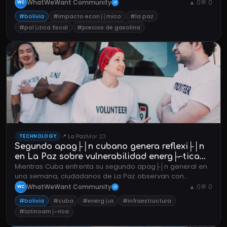
combustible y los precios locales.
WhatWeWant Community
▲ 0
💬 0
WC
✓
#bolivia
#impacto econ├│mico
#la paz
#pol├¡tica fiscal
#precios de gasolina
📍 La Paz
Mar 23
TECHNOLOGY
Segundo apag├│n cubano genera reflexi├│n
en La Paz sobre vulnerabilidad energ├⌐tica
Mientras Cuba enfrenta su segundo apag├│n general en
regional
una semana, ciudadanos de La Paz observan con
preocupaci├│n los desaf├¡os de infraestructura
WhatWeWant Community
▲ 0
💬 0
WC
✓
energ├⌐tica que afectan a Am├⌐rica Latina.
#bolivia
#cuba
#energ├¡a
#infraestructura
#latinoam├⌐rica