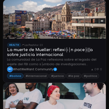
📍 La Paz
Mar 23
HEALTH
La muerte de Mueller: reflexi├│n pace├▒a
sobre justicia internacional
La comunidad de La Paz reflexiona sobre el legado del
exjefe del FBI como s├¡mbolo de investigaciones
independientes en democracias globales.
WhatWeWant Community
▲ 0
💬 0
WC
✓
#bolivia
#internacional
#justicia
#la paz
#politica