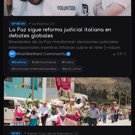
📍 La Paz
Mar 23
OPINION
La Paz sigue reforma judicial italiana en
debates globales
Residentes de La Paz monitorean decisiones judiciales
internacionales mientras Infobae cubre el refer├⌐ndum
italiano.
WhatWeWant Community
▲ 0
💬 0
WC
✓
#bolivia
#democracia
#italia
#noticias internacionales
#pol├¡tica
📍 Santa Cruz de la Sierra
Mar 23
NEWS