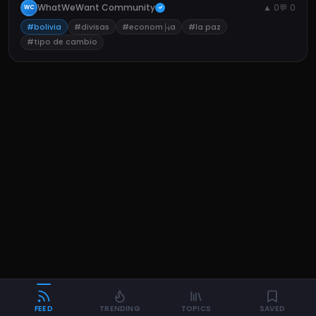
de La Paz.
WhatWeWant Community
▲ 0
💬 0
WC
✓
#bolivia
#divisas
#econom├¡a
#la paz
#tipo de cambio
FEED
TRENDING
TOPICS
SAVED