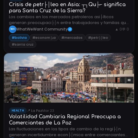
Crisis de petr├│leo en Asia: ┬┐Qu├⌐ significa
para Santa Cruz de la Sierra?
Los cambios en los mercados petroleros asi├íticos
generan preocupaci├│n entre trabajadores y familias que
dependen de la industria hidrocarbur├¡fera en Bolivia.
WhatWeWant Community
▲ 0
💬 0
WC
✓
#bolivia
#econom├¡a
#mercados
#petr├│leo
#santa cruz
📍 La Paz
Mar 23
HEALTH
Volatilidad Cambiaria Regional Preocupa a
Comerciantes de La Paz
Las fluctuaciones en los tipos de cambio de la regi├│n
generan incertidumbre econ├│mica entre comerciantes