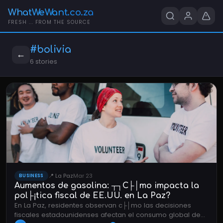
WhatWeWant.co.za
FRESH ... FROM THE SOURCE
#bolivia
←
6 stories
📍 La Paz
Mar 23
BUSINESS
Aumentos de gasolina: ┬┐C├│mo impacta la
pol├¡tica fiscal de EE.UU. en La Paz?
En La Paz, residentes observan c├│mo las decisiones
fiscales estadounidenses afectan el consumo global de