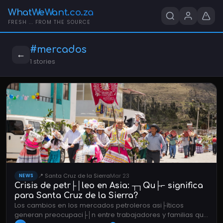
WhatWeWant.co.za
FRESH ... FROM THE SOURCE
#mercados
←
1 stories
📍 Santa Cruz de la Sierra
Mar 23
NEWS
Crisis de petr├│leo en Asia: ┬┐Qu├⌐ significa
para Santa Cruz de la Sierra?
Los cambios en los mercados petroleros asi├íticos
generan preocupaci├│n entre trabajadores y familias que