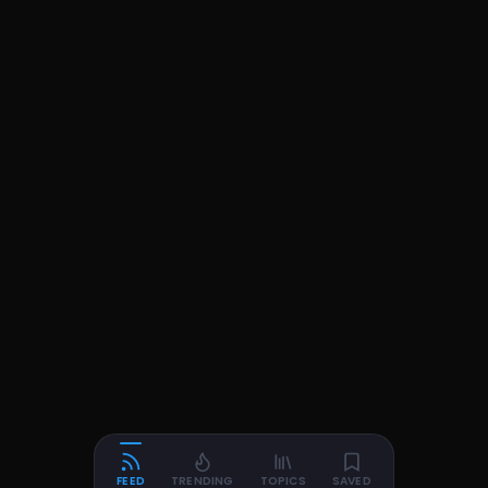
FEED
TRENDING
TOPICS
SAVED