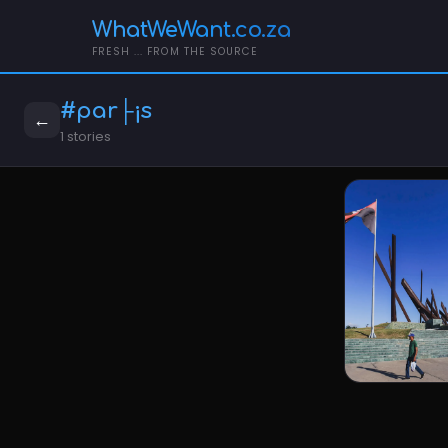
WhatWeWant.co.za
FRESH ... FROM THE SOURCE
#par├¡s
←
1 stories