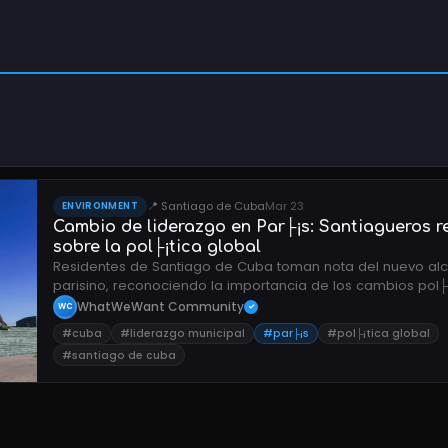
📍 Santiago de Cuba
Mar 23
ENVIRONMENT
Cambio de liderazgo en Par├¡s: Santiagueros r
sobre la pol├¡tica global
Residentes de Santiago de Cuba toman nota del nuevo al
parisino, reconociendo la importancia de los cambios pol├¡
globales aunque con limitado impacto directo en la ciudad
WhatWeWant Community
WC
✓
#cuba
#liderazgo municipal
#par├¡s
#pol├¡tica global
#santiago de cuba