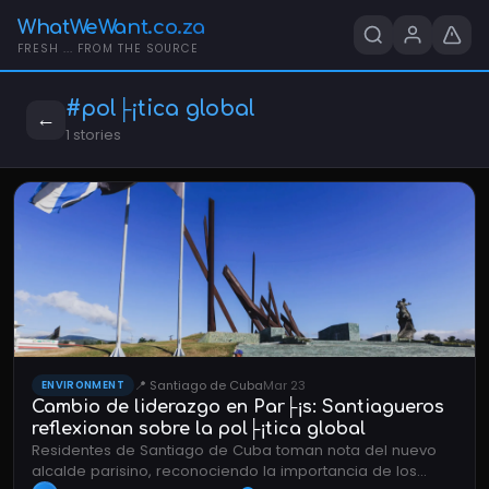
WhatWeWant.co.za
FRESH ... FROM THE SOURCE
#pol├¡tica global
←
1 stories
📍 Santiago de Cuba
Mar 23
ENVIRONMENT
Cambio de liderazgo en Par├¡s: Santiagueros
reflexionan sobre la pol├¡tica global
Residentes de Santiago de Cuba toman nota del nuevo
alcalde parisino, reconociendo la importancia de los