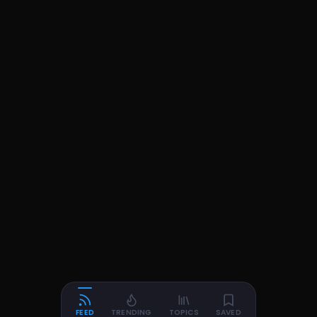
FEED
TRENDING
TOPICS
SAVED