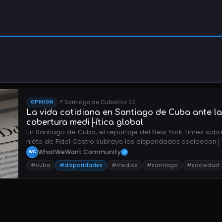
📍 Santiago de Cuba
Mar 23
OPINION
La vida cotidiana en Santiago de Cuba ante la
cobertura medi├ítica global
En Santiago de Cuba, el reportaje del New York Times sobre
nieto de Fidel Castro subraya las disparidades socioecon
dentro de la isla.
WhatWeWant Community
WC
✓
#cuba
#disparidades
#medios
#santiago
#sociedad