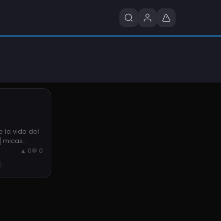
 la vida del
├│micas
▲ 0
💬 0