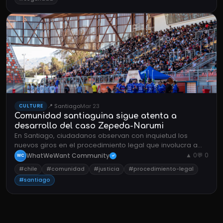
📍 Santiago
Mar 23
CULTURE
Comunidad santiaguina sigue atenta a
desarrollo del caso Zepeda-Narumi
En Santiago, ciudadanos observan con inquietud los
nuevos giros en el procedimiento legal que involucra a
Nicol├ís Zepeda y Narumi.
WhatWeWant Community
▲ 0
💬 0
WC
✓
#chile
#comunidad
#justicia
#procedimiento-legal
#santiago