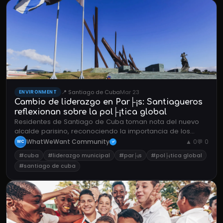
📍 Santiago de Cuba
Mar 23
ENVIRONMENT
Cambio de liderazgo en Par├¡s: Santiagueros
reflexionan sobre la pol├¡tica global
Residentes de Santiago de Cuba toman nota del nuevo
alcalde parisino, reconociendo la importancia de los
cambios pol├¡ticos globales aunque con limitado impacto
WhatWeWant Community
▲ 0
💬 0
WC
✓
directo en la ciudad.
#cuba
#liderazgo municipal
#par├¡s
#pol├¡tica global
#santiago de cuba