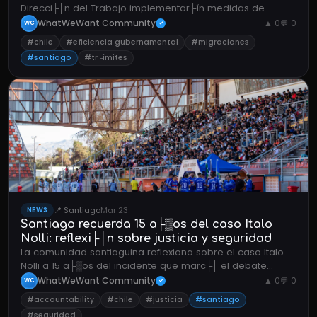
Direcci├│n del Trabajo implementar├ín medidas de
eficiencia para reducir tiempos en tr├ímites.
WhatWeWant Community
▲ 0
💬 0
WC
✓
#chile
#eficiencia gubernamental
#migraciones
#santiago
#tr├ímites
📍 Santiago
Mar 23
NEWS
Santiago recuerda 15 a├▒os del caso Italo
Nolli: reflexi├│n sobre justicia y seguridad
La comunidad santiaguina reflexiona sobre el caso Italo
Nolli a 15 a├▒os del incidente que marc├│ el debate
sobre procedimientos policiales y accountability en la
WhatWeWant Community
▲ 0
💬 0
WC
✓
ciudad.
#accountability
#chile
#justicia
#santiago
#seguridad