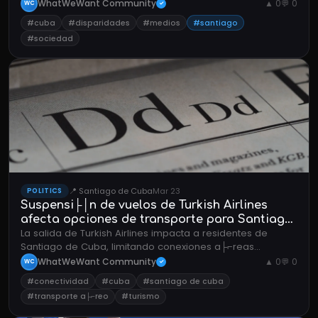
disparidades socioecon├│micas dentro de la isla.
WhatWeWant Community
▲ 0
💬 0
WC
✓
#cuba
#disparidades
#medios
#santiago
#sociedad
📍 Santiago de Cuba
Mar 23
POLITICS
Suspensi├│n de vuelos de Turkish Airlines
afecta opciones de transporte para Santiago
La salida de Turkish Airlines impacta a residentes de
de Cuba
Santiago de Cuba, limitando conexiones a├⌐reas
internacionales y oportunidades en el sector tur├¡stico.
WhatWeWant Community
▲ 0
💬 0
WC
✓
#conectividad
#cuba
#santiago de cuba
#transporte a├⌐reo
#turismo